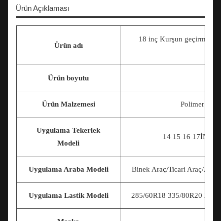
Ürün Açıklaması
18 inç Kurşun geçirmez kamy
Ürün adı
Ürün boyutu
Ürün Malzemesi
Polimer Aske
Uygulama Tekerlek
14 15 16 17
İNÇ 1
Modeli
Uygulama Araba Modeli
Binek Araç/Ticari Araç/Ask
Uygulama Lastik Modeli
285/60R18 335/80R20 225/7