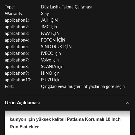
Type:
Düz Lastik Takma Çalışması
Warranty:
3 ay
application1:
JAK İÇİN
application2:
JMC için
application3:
FAW İÇİN
application4:
FOTON İÇİN
application5:
SINOTRUK İÇİN
application6:
IVECO için
application7:
Volvo için
application8:
SCANIA için
application9:
HINO için
application10:
ISUZU için
Port:
Qingdao veya müşteri ihtiyaçlarına göre seçin
Ürün Açıklaması
kamyon için yüksek kaliteli Patlama Korumalı 18 Inch
Run Flat ekler