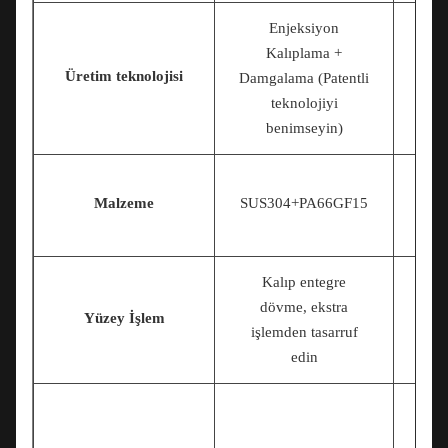
Enjeksiyon
Kalıplama +
Üretim teknolojisi
D
Damgalama (Patentli
teknolojiyi
benimseyin)
Malzeme
SUS304+PA66GF15
Kalıp entegre
dövme, ekstra
Yüzey İşlem
işlemden tasarruf
edin