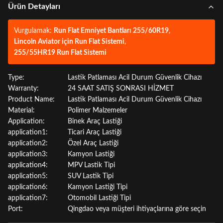
Ürün Detayları
Vurgulamak:
Run Flat Emniyet Bantları 255/60R19
,
Lincoln Aviator için Run Flat Sistemi
,
255/55HR19 Run Flat Sistemi
Type:
Lastik Patlaması Acil Durum Güvenlik Cihazı
Warranty:
24 SAAT SATIŞ SONRASI HİZMET
Product Name:
Lastik Patlaması Acil Durum Güvenlik Cihazı
Material:
Polimer Malzemeler
Application:
Binek Araç Lastiği
application1:
Ticari Araç Lastiği
application2:
Özel Araç Lastiği
application3:
Kamyon Lastiği
application4:
MPV Lastik Tipi
application5:
SUV Lastik Tipi
application6:
Kamyon Lastiği Tipi
application7:
Otomobil Lastiği Tipi
Port:
Qingdao veya müşteri ihtiyaçlarına göre seçin