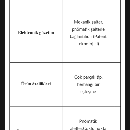
Mekanik şalter,
pnömatik şalterle
Elektronik gözetim
mek
bağlantılıdır (Patent
teknolojisi)
Çok parçalı tip,
Ürün özellikleri
herhangi bir
eşleşme
Pnömatik
aletler.Çoklu nokta