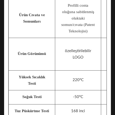
Profilli conta
oluğuna sabitlenmiş
Ürün Cıvata ve
ol
oluktaki
Somunları
somun/cıvata (Patent
Teknolojisi)
özelleştirilebilir
Ürün Görünümü
LOGO
Yüksek Sıcaklık
220°C
Testi
Soğuk Testi
-50°C
Tuz Püskürtme Testi
168 inci