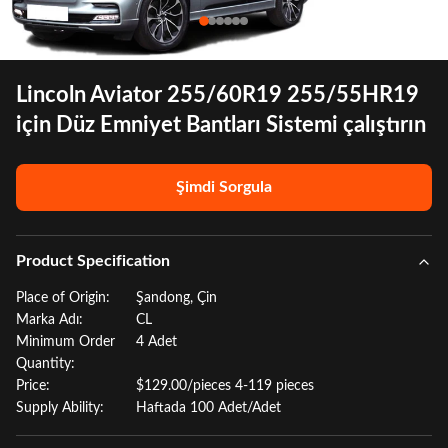
Lincoln Aviator 255/60R19 255/55HR19
için Düz Emniyet Bantları Sistemi çalıştırın
Şimdi Sorgula
Product Specification
Place of Origin:
Şandong, Çin
Marka Adı:
CL
Minimum Order
4 Adet
Quantity:
Price:
$129.00/pieces 4-119 pieces
Supply Ability:
Haftada 100 Adet/Adet