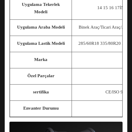
önlemeye yardımcı olacaktır.Bu hareket lastik dengesini artırabilir ve
Uygulama Tekerlek
bu nedenle direksiyon, viraj alma ve fren kontrolü iyileştirilebilir
14 15 16 17
İNÇ 1
Modeli
Uygulama Araba Modeli
Binek Araç/Ticari Araç/Ask
Uygulama Lastik Modeli
285/60R18 335/80R20 225/7
Marka
Özel Parçalar
sertifika
CE/ISO 9001
Envanter Durumu