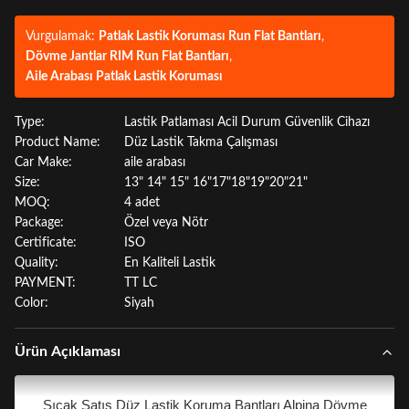
Vurgulamak:
Patlak Lastik Koruması Run Flat Bantları
,
Dövme Jantlar RIM Run Flat Bantları
,
Aile Arabası Patlak Lastik Koruması
Type:
Lastik Patlaması Acil Durum Güvenlik Cihazı
Product Name:
Düz Lastik Takma Çalışması
Car Make:
aile arabası
Size:
13" 14" 15" 16"17"18"19"20"21"
MOQ:
4 adet
Package:
Özel veya Nötr
Certificate:
ISO
Quality:
En Kaliteli Lastik
PAYMENT:
TT LC
Color:
Siyah
Ürün Açıklaması
Sıcak Satış Düz Lastik Koruma Bantları Alpina Dövme