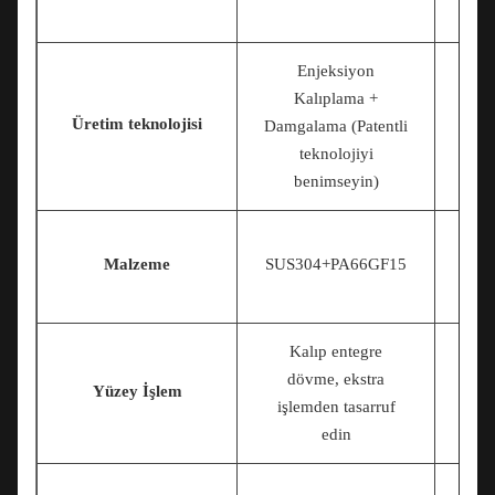
Enjeksiyon
Kalıplama +
Üretim teknolojisi
D
Damgalama (Patentli
teknolojiyi
benimseyin)
Malzeme
SUS304+PA66GF15
Kalıp entegre
dövme, ekstra
Yüzey İşlem
işlemden tasarruf
edin