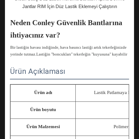
Jantlar RIM İçin Düz Lastik Eklemeyi Çalıştırın
Neden Conley Güvenlik Bantlarına
ihtiyacınız var?
Bir lastiğin havası indiğinde, hava basıncı lastiği artık tekerleğinizde
yerinde tutmaz.Lastiğin "boncukları" tekerleğin "kuyusuna" kayabilir
ve lastiğin savrulmasına neden olabilir.Direksiyon kontrolü çok az
olduğunda veya hiç olmadığında, aracınız hızla yoldan
Ürün Açıklaması
çıkabilir.Conley Güvenlik Bantları, lastiği tekerlek üzerinde yerinde
tutmaya yardımcı olmak için tasarlanmıştır
Conley Güvenlik Bantları Nasıl
Ürün adı
Lastik Patlamaya Daya
Çalışır?
Ürün boyutu
Conley Emniyet Bantları, lastik takıldıktan sonra aracın "tekerlek
yuvasına" takılır.Bir patlama veya patlamadan sonra, Conley Güvenlik
Ürün Malzemesi
Polimer Aske
Bantları inen lastiği destekleyecek ve tekerlek yuvasına düşmesini